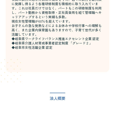
に発揮し得るよう各種研修制度を積極的に取り入れていま
す。これは社員だけではなく、パートもこの研修制度を利用
し、パート勤務から資格取得・正社員登用を経て管理職へキ
ャリアアップするという実績も多数。
現在女性管理職が60％を超えています。
お子さんの急な発熱などによるお休みや学校行事への理解も
高く、また企業内保育園もありますので、子育て世代が多く
活躍しています。
◆岐阜県ワークライフバランス推進エクセレント企業 認定
◆岐阜県介護人材育成事業者認定制度 「グレード２」
◆岐阜市女性活躍企業 認定
法人概要