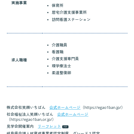
実施事業
保育所
居宅介護支援事業所
訪問看護ステーション
介護職員
看護職
介護支援専門員
求人職種
理学療法士
柔道整復師
株式会社笑顔いちばん
公式ホームページ
（https://egao1ban.jp/）
社会福祉法人笑顔いちばん
公式ホームページ
（https://egao1ban,or.jp/）
見学会開催案内
リーフレット
岐阜県会議人材育成事業者認定制度 グレード２認定